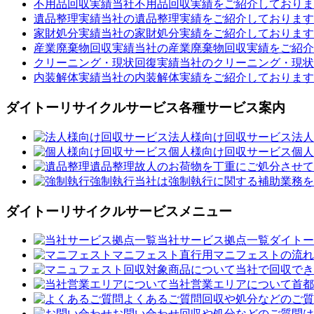
不用品回収実績
当社不用品回収実績をご紹介しておりま
遺品整理実績
当社の遺品整理実績をご紹介しております
家財処分実績
当社の家財処分実績をご紹介しております
産業廃棄物回収実績
当社の産業廃棄物回収実績をご紹介
クリーニング・現状回復実績
当社のクリーニング・現状
内装解体実績
当社の内装解体実績をご紹介しております
ダイトーリサイクルサービス各種サービス案内
法人様向け回収サービス
法人
個人様向け回収サービス
個人
遺品整理
故人のお荷物を丁重にご処分させて
強制執行
当社は強制執行に関する補助業務を
ダイトーリサイクルサービスメニュー
当社サービス拠点一覧
ダイトー
マニフェスト
直行用マニフェストの流れ
回収対象商品について
当社で回収でき
当社営業エリアについて
首都
よくあるご質問
回収や処分などのご質
お問い合わせ
回収や処分などのご質問は