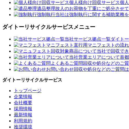
個人様向け回収サービス
個人
遺品整理
故人のお荷物を丁重にご処分させて
強制執行
当社は強制執行に関する補助業務を
ダイトーリサイクルサービスメニュー
当社サービス拠点一覧
ダイトー
マニフェスト
直行用マニフェストの流れ
回収対象商品について
当社で回収でき
当社営業エリアについて
首都
よくあるご質問
回収や処分などのご質
お問い合わせ
回収や処分などのご質問は
ダイトーリサイクルサービス
トップページ
企業情報
会社概要
採用情報
最新情報
利用規約
推奨環境